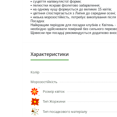
• суцвіття напівкулястої форми;
• пелюстки яскраві фіолетово забарвлення;
• на одному кущі формується до великих 15 квітів;
• цвітіння спостерігається з Липня до середини осені;
• низька морозостійкість, потребує викопування після
Посадка:
Найкращим періодом для посадки клубнів є Квітень - 
необхідно здійснювати помірний без сильного перезв
Щовесни при посадці рекомендується додатково внос
Характеристики
Колір
Морозостійкість
Розмір квіток
Тип Жоржини
Тип посадкового матеріалу