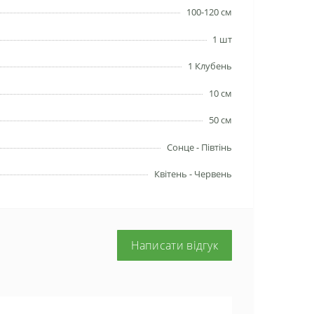
100-120 см
1 шт
1 Клубень
10 см
50 см
Сонце - Півтінь
Квітень - Червень
Написати відгук