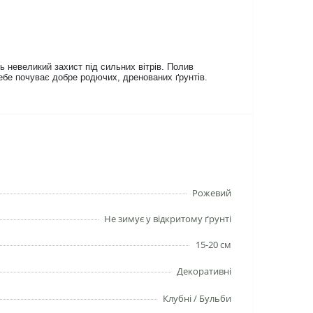
 невеликий захист під сильних вітрів. Полив
ебе почуває добре родючих, дренованих ґрунтів.
Рожевий
Не зимує у відкритому ґрунті
15-20 см
Декоративні
Клубні / Бульби