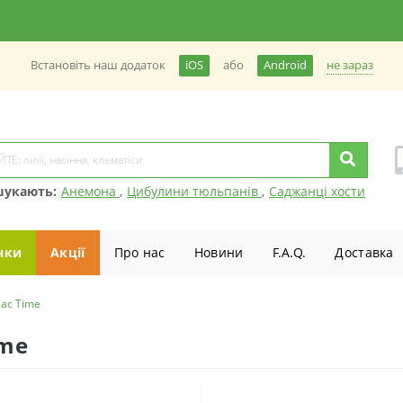
не зараз
Встановiть наш додаток
iOS
або
Android
шукають:
Анемона
,
Цибулини тюльпанів
,
Саджанці хости
нки
Акції
Про нас
Новини
F.A.Q.
Доставка
lac Time
ime