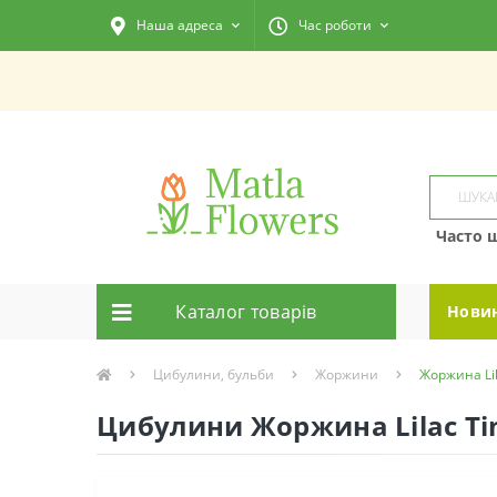
Наша адреса
Час роботи
Часто 
Каталог товарiв
Нови
Цибулини, бульби
Жоржини
Жоржина Li
Цибулини Жоржина Lilac T