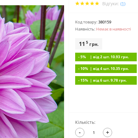
Відгуки:
(1)
Код товару:
380159
Наявність:
Немає в наявностi
5
11
грн.
- 5%
| вiд 2 шт. 10.93
грн.
- 10%
| вiд 4 шт. 10.35
грн.
- 15%
| вiд 6 шт. 9.78
грн.
Кількість:
-
+