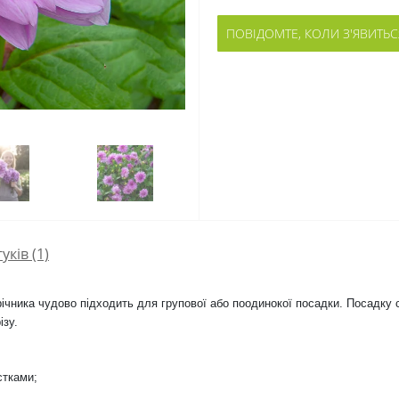
ПОВІДОМТЕ, КОЛИ З'ЯВИТЬС
гуків (1)
річника чудово підходить для групової або поодинокої посадки. Посадку
ізу.
стками;