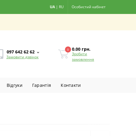
UA
|
RU
Особистий кабінет
0.00
грн.
0
097 642 62 62
Зробити
Замовити дзвінок
замовлення
Вiдгуки
Гарантiя
Контакти