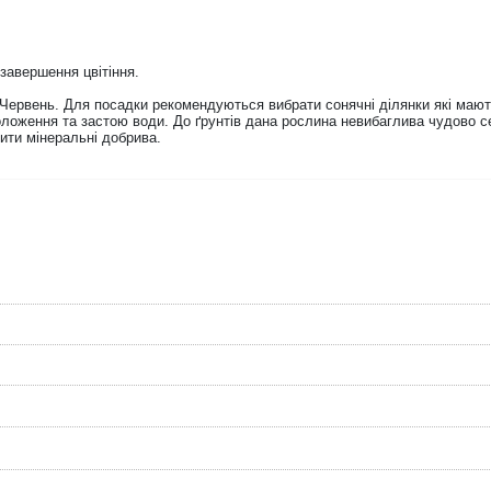
 завершення цвітіння.
Червень. Для посадки рекомендуються вибрати сонячні ділянки які мають
оложення та застою води. До ґрунтів дана рослина невибаглива чудово с
ити мінеральні добрива.