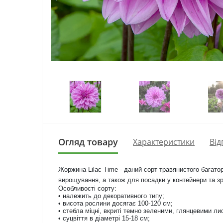
Огляд товару
Характеристики
Від
Жоржина Lilac Time - даний сорт травянистого багато
вирощування, а також для посадки у контейнери та зр
Особливості сорту:
• належить до декоративного типу;
• висота рослини досягає
100-120
см;
• стебла міцні, вкриті темно зеленими, глянцевими ли
• суцвіття в діаметрі 15-18 см;