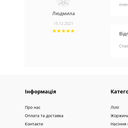
очен
Людмила
15.12.2021
Від
Спас
Інформація
Катего
Про нас
Лілії
Оплата та доставка
Жоржин
Контакти
Насіння 