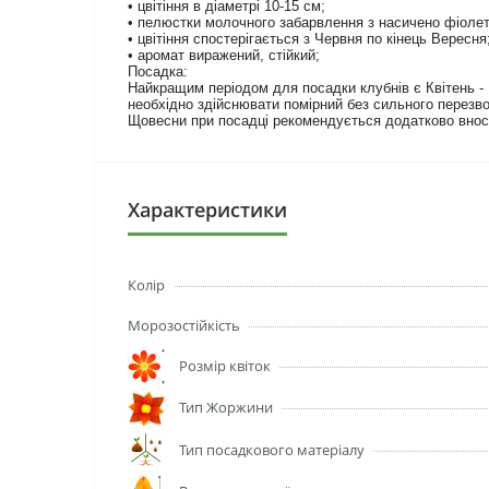
• цвітіння в діаметрі 10-15 см;
• пелюстки молочного забарвлення з насичено фіолет
• цвітіння спостерігається з Червня по кінець Вересня
• аромат виражений, стійкий;
Посадка:
Найкращим періодом для посадки клубнів є Квітень - 
необхідно здійснювати помірний без сильного перезв
Щовесни при посадці рекомендується додатково внос
Характеристики
Колір
Морозостійкість
Розмір квіток
Тип Жоржини
Тип посадкового матеріалу