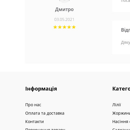
поса
Дмитро
03.05.2021
Від
Дяку
Інформація
Катего
Про нас
Лілії
Оплата та доставка
Жоржин
Контакти
Насіння 
Повернення товару
Саджанц