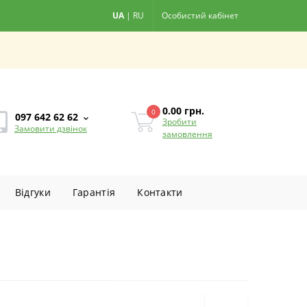
UA
|
RU
Особистий кабінет
0.00
грн.
0
097 642 62 62
Зробити
Замовити дзвінок
замовлення
Вiдгуки
Гарантiя
Контакти