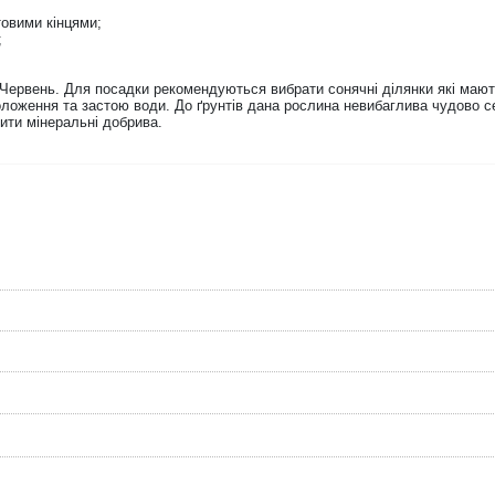
овими кінцями;
;
Червень. Для посадки рекомендуються вибрати сонячні ділянки які мають
оложення та застою води. До ґрунтів дана рослина невибаглива чудово с
ити мінеральні добрива.