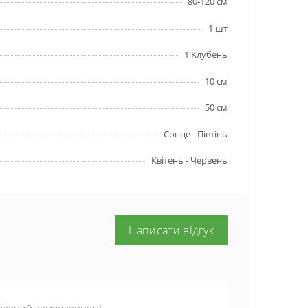
80-120 см
1 шт
1 Клубень
10 см
50 см
Сонце - Півтінь
Квітень - Червень
Написати відгук