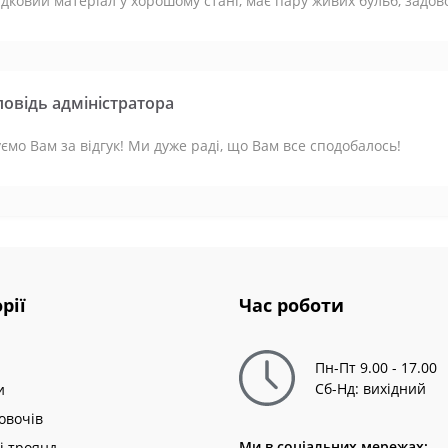
дковий матеріал у хорошому стані, має пару живих бульб, задо
повідь адміністратора
ємо Вам за відгук! Ми дуже раді, що Вам все сподобалось!
рії
Час роботи
Пн-Пт 9.00 - 17.00
Сб-Нд: вихідний
и
овочів
Ми в соціальних мережах:
і троянд