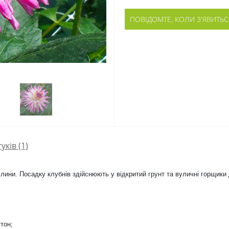
ПОВІДОМТЕ, КОЛИ З'ЯВИТЬС
гуків (1)
ослини. Посадку клубнів здійснюють у відкритий грунт та вуличні горщи
;
тон;