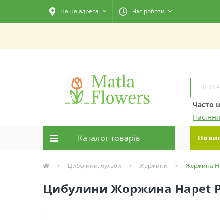
Наша адреса
Час роботи
Часто 
Насіння
Каталог товарiв
Нови
Цибулини, бульби
Жоржини
Жоржина Ha
Цибулини Жоржина Hapet 