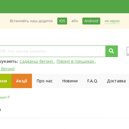
не зараз
Встановiть наш додаток
iOS
або
Android
шукають:
Саджанці бегонії
,
Півонії в горщиках
,
 бегонії
нки
Акції
Про нас
Новини
F.A.Q.
Доставка
pet P
P