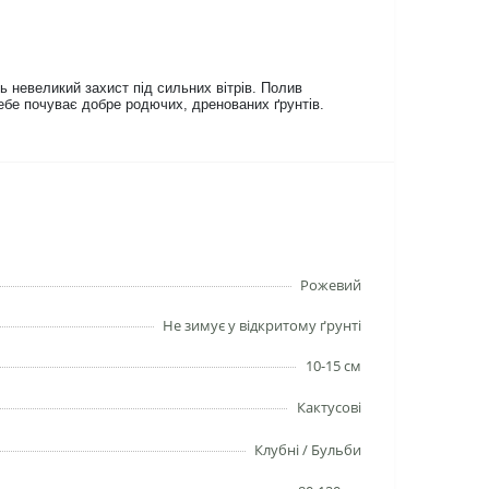
 невеликий захист під сильних вітрів. Полив
ебе почуває добре родючих, дренованих ґрунтів.
Рожевий
Не зимує у відкритому ґрунті
10-15 см
Кактусові
Клубні / Бульби