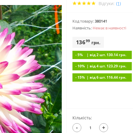
Відгуки:
(1)
Код товару:
380141
Наявність:
Немає в наявностi
99
136
грн.
- 5%
| вiд 2 шт. 130.14
грн.
- 10%
| вiд 4 шт. 123.29
грн.
- 15%
| вiд 6 шт. 116.44
грн.
Кількість:
-
+