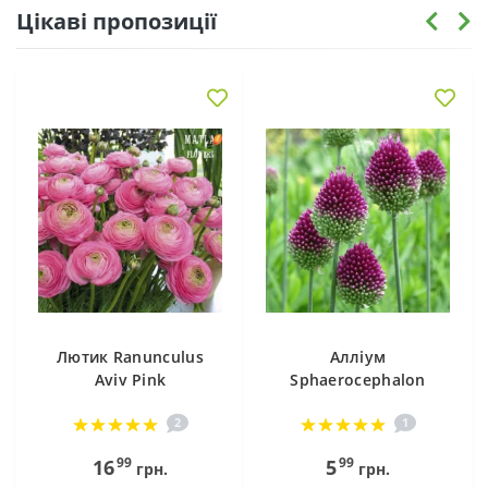
Цікаві пропозиції
Лютик Ranunculus
Алліум
Aviv Pink
Sphaerocephalon
2
1
99
99
16
5
грн.
грн.