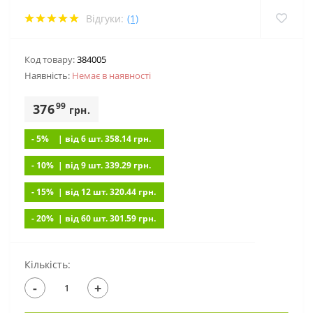
Відгуки:
(1)
Код товару:
384005
Наявність:
Немає в наявностi
99
376
грн.
- 5%
| вiд 6 шт. 358.14
грн.
- 10%
| вiд 9 шт. 339.29
грн.
- 15%
| вiд 12 шт. 320.44
грн.
- 20%
| вiд 60 шт. 301.59
грн.
Кількість:
-
+