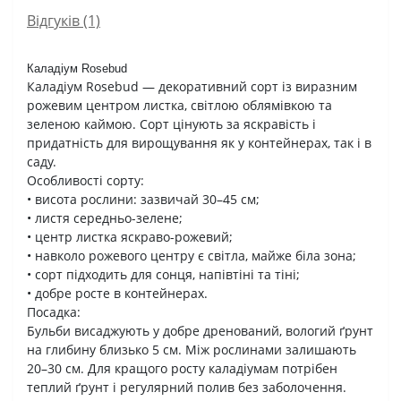
Відгуків (1)
Каладіум Rosebud
Каладіум Rosebud — декоративний сорт із виразним
рожевим центром листка, світлою облямівкою та
зеленою каймою. Сорт цінують за яскравість і
придатність для вирощування як у контейнерах, так і в
саду.
Особливості сорту:
• висота рослини: зазвичай 30–45 см;
• листя середньо-зелене;
• центр листка яскраво-рожевий;
• навколо рожевого центру є світла, майже біла зона;
• сорт підходить для сонця, напівтіні та тіні;
• добре росте в контейнерах.
Посадка:
Бульби висаджують у добре дренований, вологий ґрунт
на глибину близько 5 см. Між рослинами залишають
20–30 см. Для кращого росту каладіумам потрібен
теплий ґрунт і регулярний полив без заболочення.