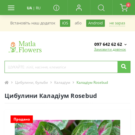
0
UA
|
RU
не зараз
Встановiть наш додаток
iOS
або
Android
097 642 62 62
Замовити дзвінок
Цибулини, бульби
Каладіум
Каладіум Rosebud
Цибулини Каладіум Rosebud
Продано