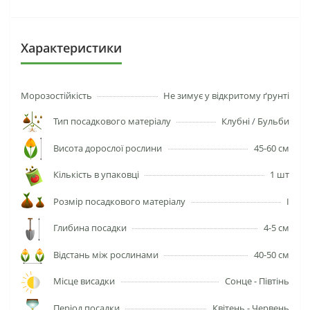
Характеристики
Морозостійкість
Не зимує у відкритому ґрунті
Тип посадкового матеріалу
Клубні / Бульби
Висота дорослої рослини
45-60 см
Кількість в упаковці
1 шт
Розмір посадкового матеріалу
І
Глибина посадки
4-5 см
Відстань між рослинами
40-50 см
Місце висадки
Сонце - Півтінь
Період посадки
Квітень - Червень