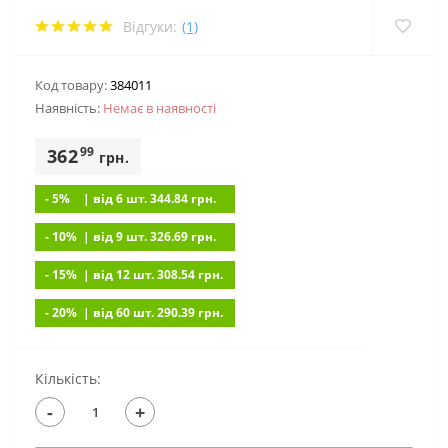
Відгуки:
(1)
Код товару:
384011
Наявність:
Немає в наявностi
99
362
грн.
- 5%
| вiд 6 шт. 344.84
грн.
- 10%
| вiд 9 шт. 326.69
грн.
- 15%
| вiд 12 шт. 308.54
грн.
- 20%
| вiд 60 шт. 290.39
грн.
Кількість:
-
+