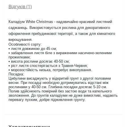
Відгуків (1)
Каладіум White Christmas - надзвичайно красивий листяний
саджанець. Використовується рослина для декоративного
оформлення прибудинкової території, а також для кімнатного
вирощування.
Особливості сорту:
• листя довжиною до 45 см;
• забарвлення листя біле з вираженими насичено-зеленими
прожилками;
• висота рослини досягає 40-50 см;
• ріст листя спостерігається з Травня-Червня;
• морозостійкість низька, потребує викопування.
Посадка:
Цибулини висаджують у відкритий грунт з другої половини
весни. При посадці необхідно дотримуватись відстані між
рослинами у 40-50 см. Глибина посадки досягає 5-10 см.
Полив здійснюють помірний без застою води та капельного
зволоження. До грунтів каладіуми не дуже вимогливі, надають
перевагу пухким, добре підживлення грунту.