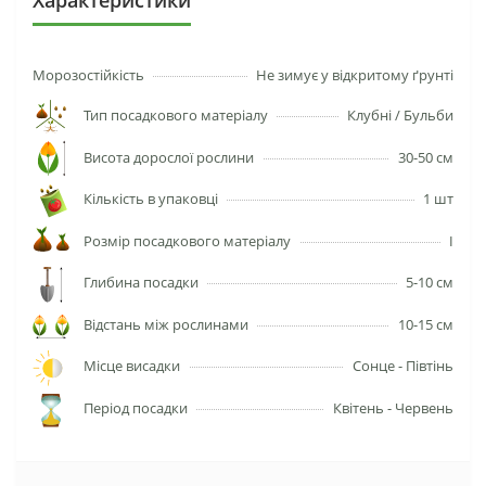
Характеристики
Морозостійкість
Не зимує у відкритому ґрунті
Тип посадкового матеріалу
Клубні / Бульби
Висота дорослої рослини
30-50 см
Кількість в упаковці
1 шт
Розмір посадкового матеріалу
І
Глибина посадки
5-10 см
Відстань між рослинами
10-15 см
Місце висадки
Сонце - Півтінь
Період посадки
Квітень - Червень