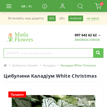
0
UA
|
RU
не зараз
Встановiть наш додаток
iOS
або
Android
097 642 62 62
Замовити дзвінок
Цибулини, бульби
Каладіум
Каладіум White Christmas
Цибулини Каладіум White Christmas
Продано