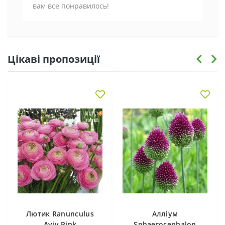
вам все понравилось!
Цікаві пропозиції
Лютик Ranunculus
Алліум
Aviv Pink
Sphaerocephalon