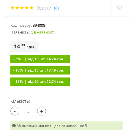
Відгуки:
(8)
Код товару:
394008
Наявність:
Є в наявності
99
14
грн.
- 5%
| вiд 10 шт. 14.24
грн.
- 10%
| вiд 15 шт. 13.49
грн.
- 15%
| вiд 20 шт. 12.74
грн.
Кількість:
-
+
Мінімальна кількість для замовлення: 5