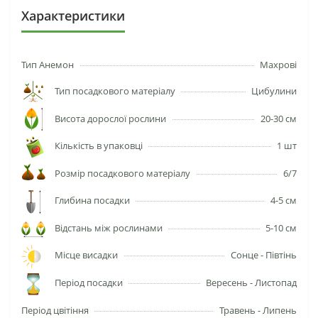
Характеристики
Тип Анемон
Махрові
Тип посадкового матеріалу
Цибулини
Висота дорослої рослини
20-30 см
Кількість в упаковці
1 шт
Розмір посадкового матеріалу
6/7
Глибина посадки
4-5 см
Відстань між рослинами
5-10 см
Місце висадки
Сонце - Півтінь
Період посадки
Вересень - Листопад
Період цвітіння
Травень - Липень