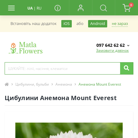
0
UA
|
RU
не зараз
Встановiть наш додаток
iOS
або
Android
097 642 62 62
Замовити дзвінок
Цибулини, бульби
Анемона
Анемона Mount Everest
Цибулини Анемона Mount Everest