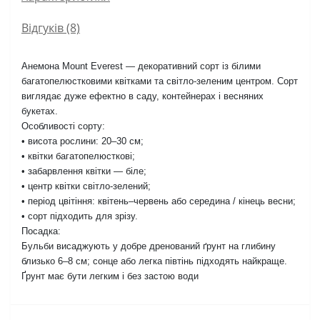
Відгуків (8)
Анемона Mount Everest — декоративний сорт із білими
багатопелюстковими квітками та світло-зеленим центром. Сорт
виглядає дуже ефектно в саду, контейнерах і весняних
букетах.
Особливості сорту:
• висота рослини: 20–30 см;
• квітки багатопелюсткові;
• забарвлення квітки — біле;
• центр квітки світло-зелений;
• період цвітіння: квітень–червень або середина / кінець весни;
• сорт підходить для зрізу.
Посадка:
Бульби висаджують у добре дренований ґрунт на глибину
близько 6–8 см; сонце або легка півтінь підходять найкраще.
Ґрунт має бути легким і без застою води