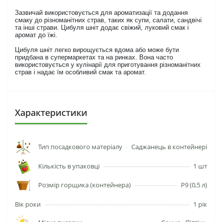
Зазвичай використовується для ароматизації та додання
смаку до різноманітних страв, таких як супи, салати, сандвічі
та інші страви. Цибуля шніт додає свіжий, луковий смак і
аромат до їжі.
Цибуля шніт легко вирощується вдома або може бути
придбана в супермаркетах та на ринках. Вона часто
використовується у кулінарії для приготування різноманітних
страв і надає їм особливий смак та аромат.
Характеристики
Тип посадкового матеріалу
Саджанець в контейнері
Кількість в упаковці
1 шт
Розмір горщика (контейнера)
P9 (0,5 л)
Вік роки
1 рік