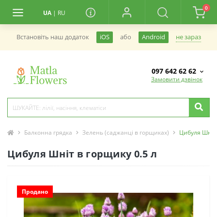
0
UA
|
RU
не зараз
Встановiть наш додаток
iOS
або
Android
097 642 62 62
Замовити дзвінок
Балконна грядка
Зелень (саджанці в горщиках)
Цибуля Шніт 
Цибуля Шніт в горщику 0.5 л
Продано