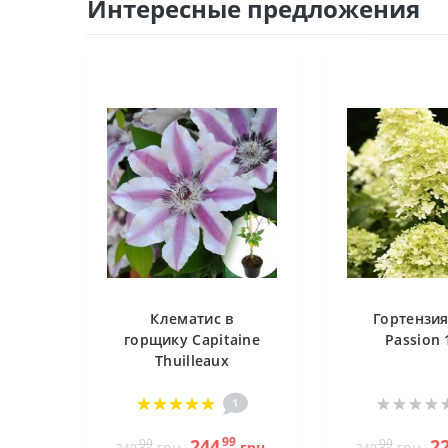
Интересные предложения
Клематис в
Гортензия 
горщику Capitaine
Passion 
Thuilleaux
1
99
244
2
99
99
грн.
грн.
грн.