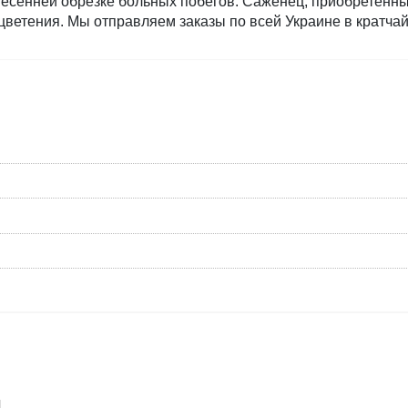
 весенней обрезке больных побегов.
 Саженец, приобретенны
цветения. Мы отправляем заказы по всей Украине в кратча