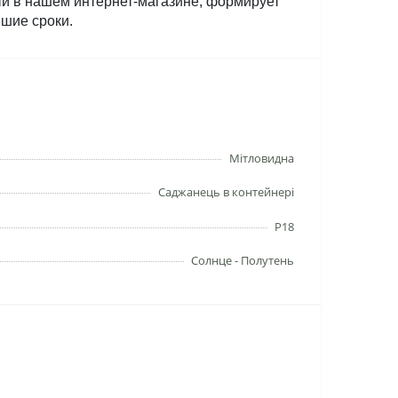
й в нашем интернет-магазине, формирует 
йшие сроки.
Мітловидна
Саджанець в контейнері
P18
Солнце - Полутень