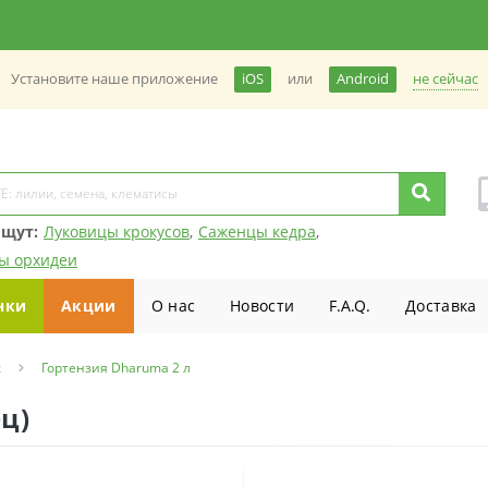
не сейчас
Установите наше приложение
iOS
или
Android
ищут:
Луковицы крокусов
,
Саженцы кедра
,
ы орхидеи
нки
Акции
О нас
Новости
F.A.Q.
Доставка
х
Гортензия Dharuma 2 л
ц)