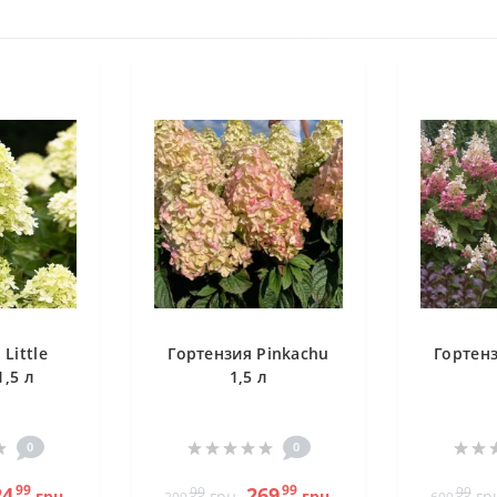
Little
Гортензия Pinkachu
Гортенз
1,5 л
1,5 л
0
0
99
99
24
269
99
99
грн.
грн.
грн.
гр