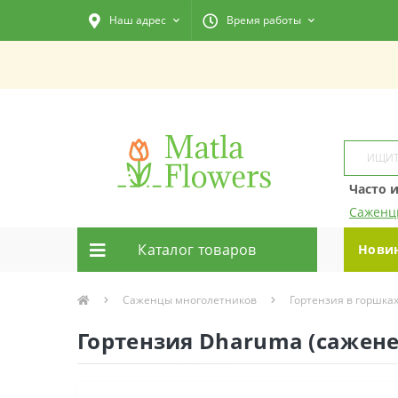
Наш адрес
Время работы
Часто 
Саженц
Каталог товаров
Нови
Саженцы многолетников
Гортензия в горшка
Гортензия Dharuma (сажене