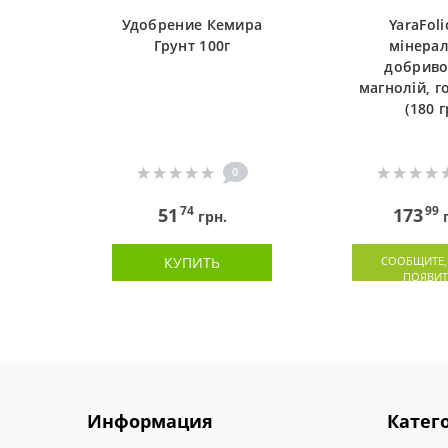
Удобрение Кемира
YaraFoli
Грунт 100г
мінера
добриво
магнолій, г
(180 г
0
74
99
51
173
грн.
г
КУПИТЬ
СООБЩИТЕ,
ПОЯВИТ
Информация
Катег