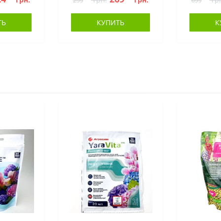
299
699
ТЬ
КУПИТЬ
К