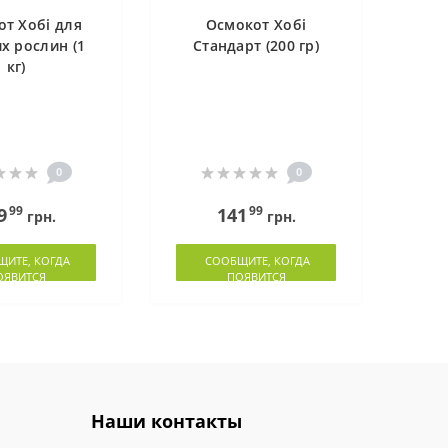
т Хобі для
Осмокот Хобі
их рослин (1
Стандарт (200 гр)
кг)
0
0
99
99
9
141
грн.
грн.
ИТЕ, КОГДА
СООБЩИТЕ, КОГДА
ОЯВИТСЯ
ПОЯВИТСЯ
Наши контакты