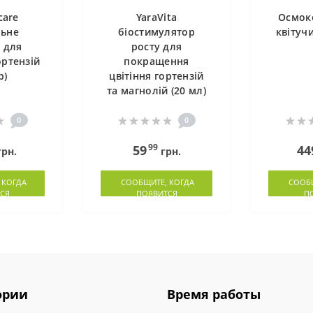
care
YaraVita
Осмоко
льне
біостимулятор
квітуч
 для
росту для
ортензій
покращення
р)
цвітіння гортензій
та магнолій (20 мл)
0
0
99
59
44
рн.
грн.
 КОГДА
СООБЩИТЕ, КОГДА
СООБЩ
СЯ
ПОЯВИТСЯ
П
ории
Время работы