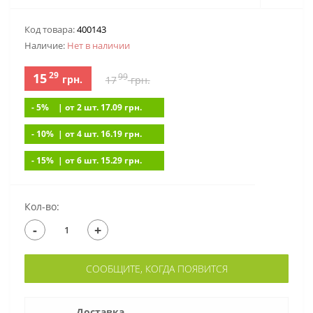
Код товара:
400143
Наличие:
Нет в наличии
29
15
99
грн.
17
грн.
- 5%
| от 2 шт. 17.09
грн.
- 10%
| от 4 шт. 16.19
грн.
- 15%
| от 6 шт. 15.29
грн.
Кол-во:
-
+
СООБЩИТЕ, КОГДА ПОЯВИТСЯ
Доставка