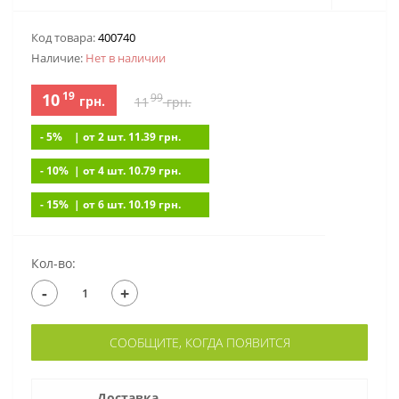
Код товара:
400740
Наличие:
Нет в наличии
19
10
99
грн.
11
грн.
- 5%
| от 2 шт. 11.39
грн.
- 10%
| от 4 шт. 10.79
грн.
- 15%
| от 6 шт. 10.19
грн.
Кол-во:
-
+
СООБЩИТЕ, КОГДА ПОЯВИТСЯ
Доставка