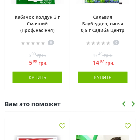
Кабачок Колдун 3 г
Сальвия
Смачний
Блубеддер, синяя
(Проф.насіння)
0,5 г Садиба Центр
0
0
99
49
грн.
грн.
5
17
09
87
5
14
грн.
грн.
КУПИТЬ
КУПИТЬ
Вам это поможет