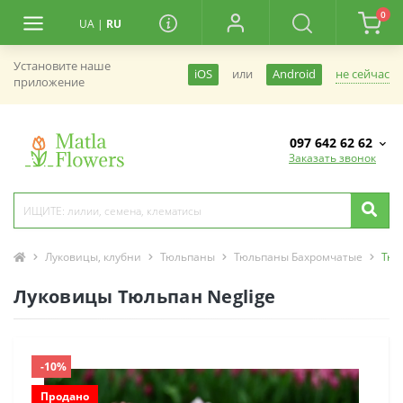
0
UA
|
RU
Установите наше
не сейчас
iOS
или
Android
приложение
097 642 62 62
Заказать звонок
Луковицы, клубни
Тюльпаны
Тюльпаны Бахромчатые
Тюл
Луковицы Тюльпан Neglige
-10%
Продано