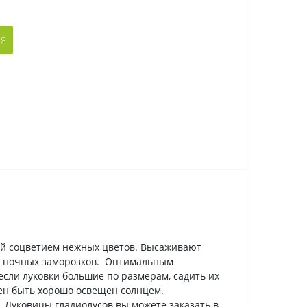
СЯ
ный соцветием нежных цветов. Высаживают
озы ночных заморозков. Оптимальным
 если луковки большие по размерам, садить их
лжен быть хорошо освещен солнцем.
. Луковицы гладиолусов вы можете заказать в