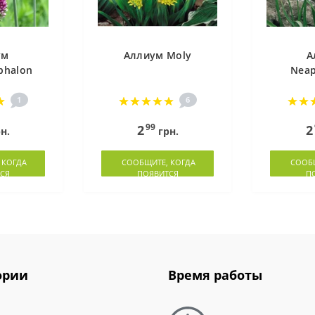
ум
Аллиум Moly
А
phalon
Neap
1
6
99
2
2
н.
грн.
 КОГДА
СООБЩИТЕ, КОГДА
СООБЩ
СЯ
ПОЯВИТСЯ
П
ории
Время работы