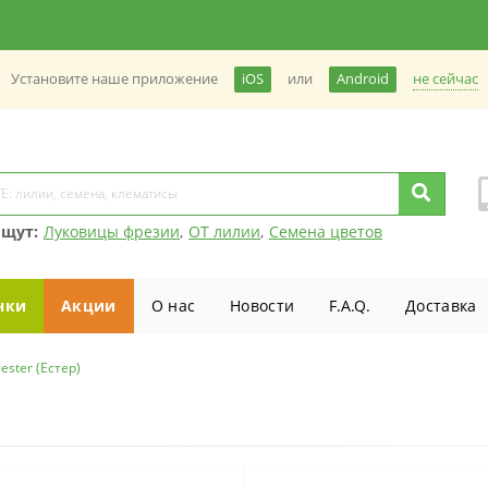
не сейчас
Установите наше приложение
iOS
или
Android
ищут:
Луковицы фрезии
,
ОТ лилии
,
Семена цветов
нки
Акции
О нас
Новости
F.A.Q.
Доставка
Jester (Естер)