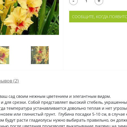
-
+
СООБЩИТЕ, КОГДА ПОЯВИТ
зывов (2)
 ваш сад своим нежным цветением и элегантным видом.
у и для срезки. Собой представляет высокий стебель, украшен
когда температура устанавливается довольно теплая и нет угр
нозем или глинистый грунт. Глубина посадки 5-10 см, в случае
ором будут расти гладиолусы нужно выбирать правильно, он до
сенью после цветения производят выкапывание луковиц на зиму