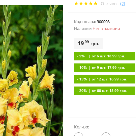
Отзывы:
(2)
Код товара:
300008
Наличие:
Нет в наличии
99
19
грн.
- 5%
| от 6 шт. 18.99
грн.
- 10%
| от 9 шт. 17.99
грн.
- 15%
| от 12 шт. 16.99
грн.
- 20%
| от 60 шт. 15.99
грн.
Кол-во: