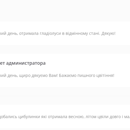
ий день, отримала гладіолуси в відмінному стані. Дякую!
ет администратора
ий день, щиро дякуємо Вам! Бажаємо пишного цвітіння!
обались цибулинки які отримала весною, літом цвіли довго і ма