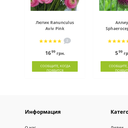
Лютик Ranunculus
Алли
Aviv Pink
Sphaeroce
2
99
99
16
5
грн.
гр
СООБЩИТЕ, КОГДА
СООБЩИТЕ,
ПОЯВИТСЯ
ПОЯВИТ
Информация
Катег
О нас
Лилии