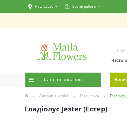
Наш адрес
Время работы
Часто 
Каталог товаров
Нови
Луковицы, клубни
Гладиолусы
Гладіолус 
Гладіолус Jester (Естер)