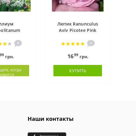
ллиум
Лютик Ranunculus
olitanum
Aviv Picotee Pink
4
1
99
99
16
грн.
грн.
ИТЕ, КОГДА
КУПИТЬ
ОЯВИТСЯ
Наши контакты