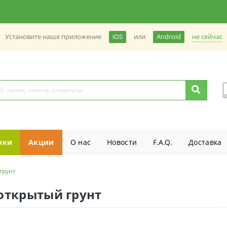
не сейчас
Установите наше приложение
iOS
или
Android
нки
Акции
О нас
Новости
F.A.Q.
Доставка
грунт
открытый грунт