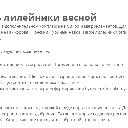
ь лилейники весной
 в дополнительном комплексе из микро и макроэлементов. Для
ие как коровяк, конский, куриный навоз. Также лилейники отл
в.
 следующих компонентов:
гетативной массы растения. Применяется на начальном этапе
ях культивации. Обеспечивает наращивание корневой системы.
 на устойчивость лилейника к болезням.
бенно возрастает в период формирования бутонов. Способствуе
вого питания с подкормкой в виде опрыскивания по листу. Дл
водорастворимое удобрение. Также некоторые садоводы рекоме
яка. Опрыскивание проводите с обратной стороны листа.