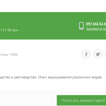
097 642 62 
Замовити дз
 111.99
грн.
отры: 15936
одства и цветоводства. Опыт выращивания различных видов
Написать комментарий