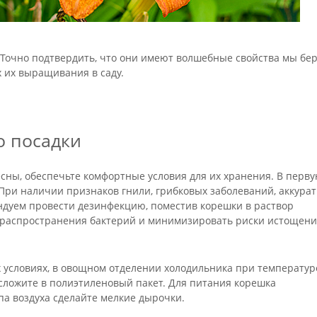
 Точно подтвердить, что они имеют волшебные свойства мы бер
х их выращивания в саду.
о посадки
сны, обеспечьте комфортные условия для их хранения. В перв
При наличии признаков гнили, грибковых заболеваний, аккура
ндуем провести дезинфекцию, поместив корешки в раствор
ь распространения бактерий и минимизировать риски истощен
условиях, в овощном отделении холодильника при температуре
 сложите в полиэтиленовый пакет. Для питания корешка
па воздуха сделайте мелкие дырочки.