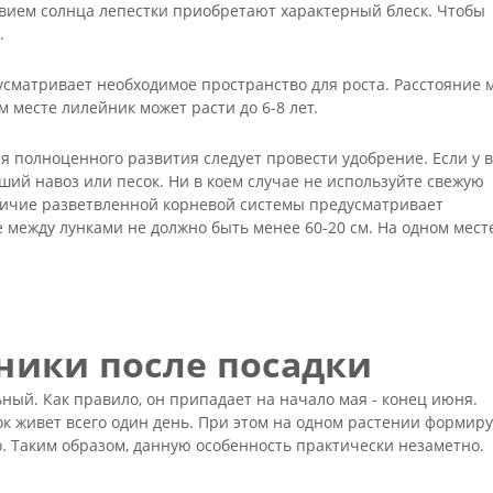
вием солнца лепестки приобретают характерный блеск. Чтобы
и.
сматривает необходимое пространство для роста. Расстояние 
м месте лилейник может расти до 6-8 лет.
я полноценного развития следует провести удобрение. Если у в
ший навоз или песок. Ни в коем случае не используйте свежую
аличие разветвленной корневой системы предусматривает
е между лунками не должно быть менее 60-20 см. На одном мест
ники после посадки
ный. Как правило, он припадает на начало мая - конец июня.
ок живет всего один день. При этом на одном растении формиру
о. Таким образом, данную особенность практически незаметно.