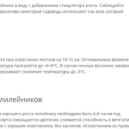
йники в воду с добавлением стимулятора роста. Соблюдайте
ернатива некоторые садоводы используют сок алоэ, который
ся при отрастании листьев на 10-15 см. Оптимальным времен
ература прогреется до +6+8°С. В случае ночных весенних замор
держивают снижение температуры до -5°С.
и лилейников
 хорошего роста лилейнику необходимо быть 6-8 часов под
вета сокращается цветение, снижается способность к вегетат
ок с хорошим осветлением, без заслонов. Исключением из прав