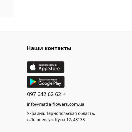
Мшанка почвопокровная (3)
Фуксия в горшках (2)
Очиток (седум) в горшах (24)
Хосты ОКС (6)
Хризантемы в горшках (32)
Цикламен в горшках (2)
Наши контакты
Эдельвейс в горшках (1)
Эксклюзивные растения в
горшках (5)
097 642 62 62
info@matla-flowers.com.ua
Украина, Тернопольская область,
с.Лошнев, ул. Куты 12, 48133